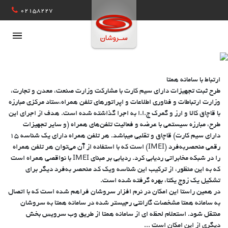
02158227
پشتیبانی (پورتال مشتریان )
پشتیبانی (پورتال داخلی )
ارتباط با سامانه همتا
طرح ثبت تجهیزات دارای سیم کارت با مشارکت وزارت صنعت، معدن و تجارت،
درخواست دمو
وزارت ارتباطات و فناوری اطلاعات و اپراتورهای تلفن همراه،ستاد مرکزی مبارزه
تماس با ما
با قاچاق کالا و ارز و گمرک ج.ا.ا به اجرا گذاشته شده است. هدف از اجرای این
طرح، مبارزه سیستمی با عرضه و فعالیت تلفن‌های همراه (و سایر تجهیزات
راهکار های شرکتی و سازمانی
دارای سیم کارت) قاچاق و تقلبی میباشد. هر تلفن همراه دارای یک شناسه 15
رقمی منحصربه‌فرد (IMEI) است که با استفاده از آن می‌توان هر تلفن همراه
راهکار ویژه نمایندگان خدمات
را در شبکه مخابراتی ردیابی کرد. ردیابی بر مبنای IMEI با نواقصی همراه است
که به این منظور، از ترکیب این شناسه ویک کد منحصر به‌فرد دیگر برای
فصلنامه سروش خدمات
تشکیل یک زوج یکتا، بهره گرفته شده است.
اخبار و مقالات
در همین راستا این امکان در نرم افزار سروشان فراهم شده است که با اتصال
به سامانه همتا مشخصات گارانتی رجیستر شده در سامانه همتا به سروشان
درباره ما
منتقل شود. استعلام لحظه ای از سامانه همتا از طریق وب سرویس بخش
دیگری از این امکان است ...