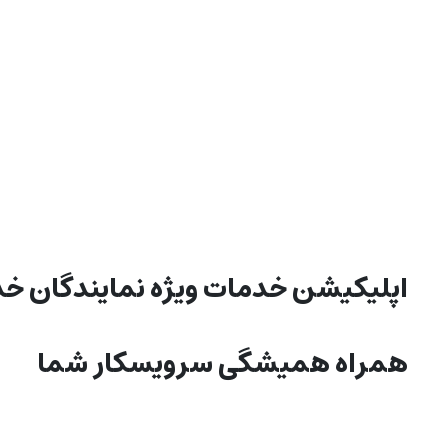
اپليکیشن خدمات ويژه نمايندگان خ
همراه هميشگی سرویسکار شما