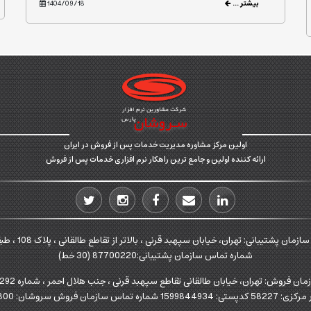
بیشتر ...
1404/09/18
اولین مرکز مشاوره مدیریت خدمات پس از فروش در ایران
ارائه کننده اولین و جامع ترین راهکار نرم افزاری خدمات پس از فروش
زمان پشتیبانی: تهران، خیابان سپهبد قرنی ، بالاتر از تقاطع طالقانی ، پلاک 108 ، طبقه اول
شماره تماس سازمان پشتیبانی:87700220 (30 خط)
روش: تهران، خیابان طالقانی تقاطع سپهبد قرنی ، جنب هلال احمر ، شماره 292 ،طبقات چهارم و ششم
ان فروش سروشان: 88902800 (20خط )